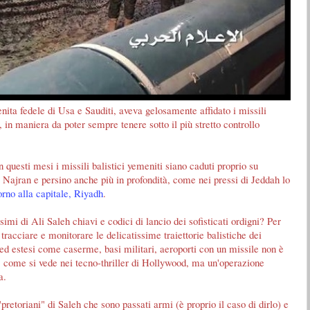
ita fedele di Usa e Sauditi, aveva gelosamente affidato i missili
 in maniera da poter sempre tenere sotto il più stretto controllo
questi mesi i missili balistici yemeniti siano caduti proprio su
nel Najran e persino anche più in profondità, come nei pressi di Jeddah lo
torno alla capitale, Riyadh
.
imi di Ali Saleh chiavi e codici di lancio dei sofisticati ordigni? Per
tracciare e monitorare le delicatissime traiettorie balistiche dei
i ed estesi come caserme, basi militari, aeroporti con un missile non è
" come si vede nei tecno-thriller di Hollywood, ma un'operazione
a.
i "pretoriani" di Saleh che sono passati armi (è proprio il caso di dirlo) e