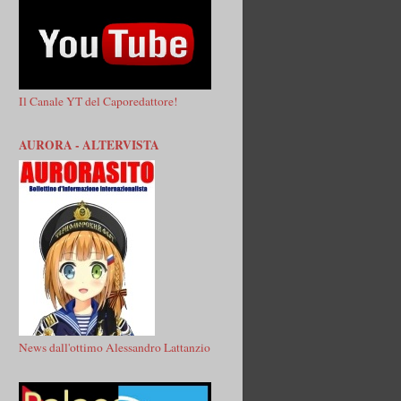
Il Canale YT del Caporedattore!
AURORA - ALTERVISTA
News dall'ottimo Alessandro Lattanzio