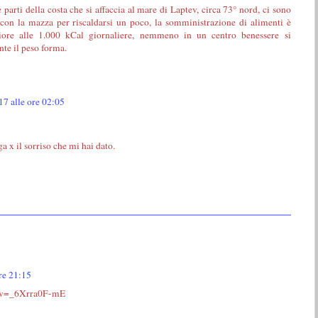
e parti della costa che si affaccia al mare di Laptev, circa 73° nord, ci sono
 con la mazza per riscaldarsi un poco, la somministrazione di alimenti è
ore alle 1.000 kCal giornaliere, nemmeno in un centro benessere si
te il peso forma.
17 alle ore 02:05
a x il sorriso che mi hai dato.
re 21:15
h?v=_6Xrra0F-mE