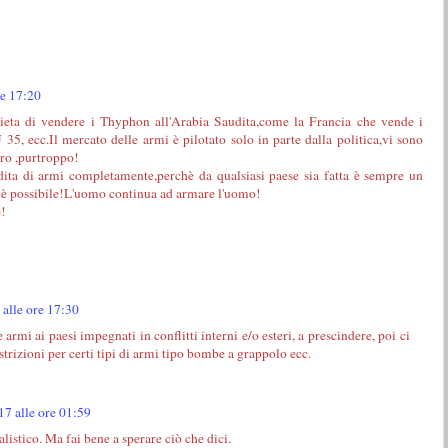
re 17:20
ieta di vendere i Thyphon all'Arabia Saudita,come la Francia che vende i
35, ecc.Il mercato delle armi è pilotato solo in parte dalla politica,vi sono
tro ,purtroppo!
ita di armi completamente,perchè da qualsiasi paese sia fatta è sempre un
n è possibile!L'uomo continua ad armare l'uomo!
e!
 alle ore 17:30
armi ai paesi impegnati in conflitti interni e/o esteri, a prescindere, poi ci
strizioni per certi tipi di armi tipo bombe a grappolo ecc.
17 alle ore 01:59
istico. Ma fai bene a sperare ciò che dici.