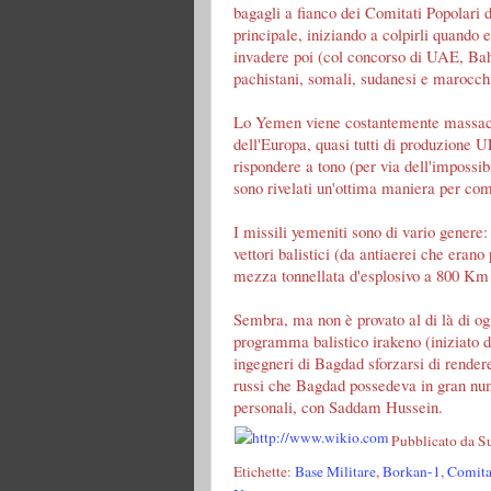
bagagli a fianco dei Comitati Popolari di
principale, iniziando a colpirli quando
invadere poi (col concorso di UAE, Bahr
pachistani, somali, sudanesi e marocchi
Lo Yemen viene costantemente massacrato
dell'Europa, quasi tutti di produzione
rispondere a tono (per via dell'impossibil
sono rivelati un'ottima maniera per comp
I missili yemeniti sono di vario genere
vettori balistici (da antiaerei che erano 
mezza tonnellata d'esplosivo a 800 Km 
Sembra, ma non è provato al di là di og
programma balistico irakeno (iniziato du
ingegneri di Bagdad sforzarsi di render
russi che Bagdad possedeva in gran nume
personali, con Saddam Hussein.
Pubblicato da
S
Etichette:
Base Militare
,
Borkan-1
,
Comita