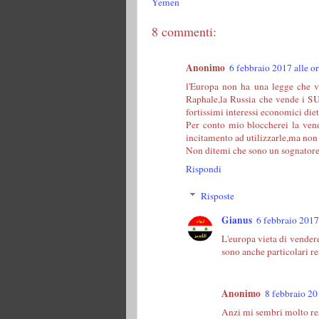
Yemen
8 commenti:
Anonimo
6 febbraio 2017 alle o
l'Europa non ha una legge che v
Raphale,la Russia che vende i SU 
fortissimi interessi economici die
Per conto mio bloccherei la vend
incitamento ad utilizzarle,ma no
Non ditemi che sono un sognator
Rispondi
Risposte
Gianus
6 febbraio 2017
L'europa vieta di vendere 
sono anche particolari re
Anonimo
8 febbraio 20
Anzi mi sembri molto real