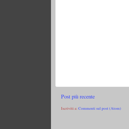
Post più recente
Iscriviti a:
Commenti sul post (Atom)