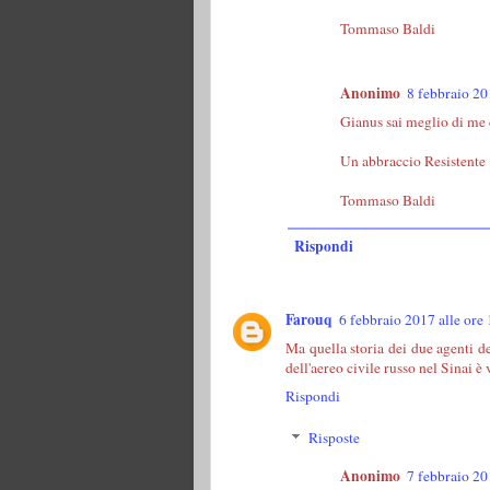
Tommaso Baldi
Anonimo
8 febbraio 20
Gianus sai meglio di me c
Un abbraccio Resistente
Tommaso Baldi
Rispondi
Farouq
6 febbraio 2017 alle ore
Ma quella storia dei due agenti de
dell'aereo civile russo nel Sinai è
Rispondi
Risposte
Anonimo
7 febbraio 20