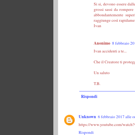
Si si, devono essere dall
grossi sassi da rompere
abbondantemente superi
raggiunge così rapidamen
Ivan
Anonimo
8 febbraio 20
Ivan accidenti a te...
Che il Creatore ti protegg
Un saluto
T.B.
Rispondi
Unknown
6 febbraio 2017 alle o
https://www.youtube.com/watc
Rispondi