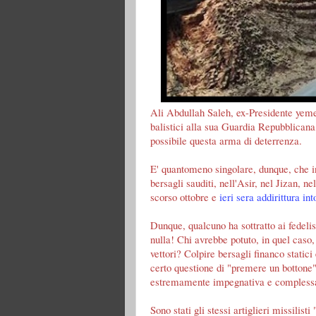
Ali Abdullah Saleh, ex-Presidente yemen
balistici alla sua Guardia Repubblicana,
possibile questa arma di deterrenza.
E' quantomeno singolare, dunque, che in 
bersagli sauditi, nell'Asir, nel Jizan, 
scorso ottobre e
ieri sera addirittura in
Dunque, qualcuno ha sottratto ai fedeliss
nulla! Chi avrebbe potuto, in quel caso, 
vettori? Colpire bersagli financo static
certo questione di "premere un bottone
estremamente impegnativa e compless
Sono stati gli stessi artiglieri missilist