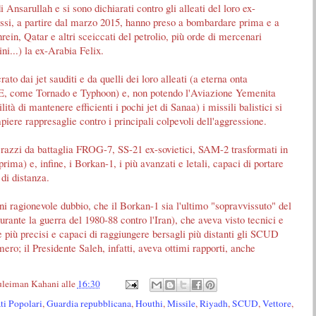
 Ansarullah e si sono dichiarati contro gli alleati del loro ex-
 essi, a partire dal marzo 2015, hanno preso a bombardare prima e a
ein, Qatar e altri sceiccati del petrolio, più orde di mercenari
ni...) la ex-Arabia Felix.
 dai jet sauditi e da quelli dei loro alleati (a eterna onta
 UE, come Tornado e Typhoon) e, non potendo l'Aviazione Yemenita
ità di mantenere efficienti i pochi jet di Sanaa) i missili balistici si
iere rappresaglie contro i principali colpevoli dell'aggressione.
: razzi da battaglia FROG-7, SS-21 ex-sovietici, SAM-2 trasformati in
prima) e, infine, i Borkan-1, i più avanzati e letali, capaci di portare
di distanza.
ni ragionevole dubbio, che il Borkan-1 sia l'ultimo "sopravvissuto" del
rante la guerra del 1980-88 contro l'Iran), che aveva visto tecnici e
e più precisi e capaci di raggiungere bersagli più distanti gli SCUD
ro; il Presidente Saleh, infatti, aveva ottimi rapporti, anche
uleiman Kahani
alle
16:30
ti Popolari
,
Guardia repubblicana
,
Houthi
,
Missile
,
Riyadh
,
SCUD
,
Vettore
,